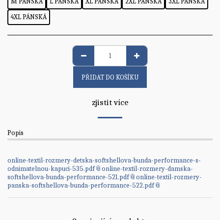
M PÁNSKÁ
L PÁNSKÁ
XL PÁNSKÁ
2XL PÁNSKÁ
3XL PÁNSKÁ
4XL PÁNSKÁ
PŘIDAT DO KOŠÍKU
zjistit více
Popis
online-textil-rozmery-detska-softshellova-bunda-performance-s-
odnimatelnou-kapuci-535.pdf
online-textil-rozmery-damska-
softshellova-bunda-performance-521.pdf
online-textil-rozmery-
panska-softshellova-bunda-performance-522.pdf