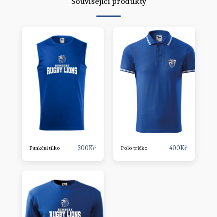
Související produkty
300
Kč
400
Kč
Funkční tílko
Polo tričko