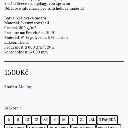
vnitřní fleece s antipilingovou úpravou
Údržbové informace pro softshellový materiál
Barva: královská modrá
Materiál: 3vrstvý softshell
Gramáž: 300 g/m2
Pratelné na: Pratelné na 30 °C
Materiál: 94 % polyester, 6 % elastan
Etiketa: Tkaná
Prodyšnost: 2 000 g/m²/24 h
Voděodolnost: 14 000 mm
1500
Kč
Značka:
Malfiny
Velikost:
*
6
8
10
12
XS
S
M
L
XL
2XL
S PÁNSKÁ