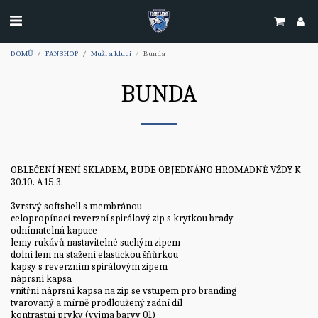
DOMŮ
FANSHOP
Muži a kluci
Bunda
BUNDA
OBLEČENÍ NENÍ SKLADEM, BUDE OBJEDNÁNO HROMADNĚ VŽDY K
30.10. A 15.3.
3vrstvý softshell s membránou
celopropínací reverzní spirálový zip s krytkou brady
odnímatelná kapuce
lemy rukávů nastavitelné suchým zipem
dolní lem na stažení elastickou šňůrkou
kapsy s reverzním spirálovým zipem
náprsní kapsa
vnitřní náprsní kapsa na zip se vstupem pro branding
tvarovaný a mírně prodloužený zadní díl
kontrastní prvky (vyjma barvy 01)